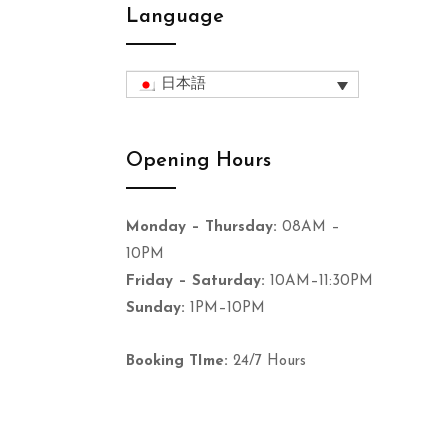
Language
日本語
Opening Hours
Monday – Thursday:
08AM –
10PM
Friday – Saturday:
10AM–11:30PM
Sunday:
1PM–10PM
Booking TIme:
24/7 Hours