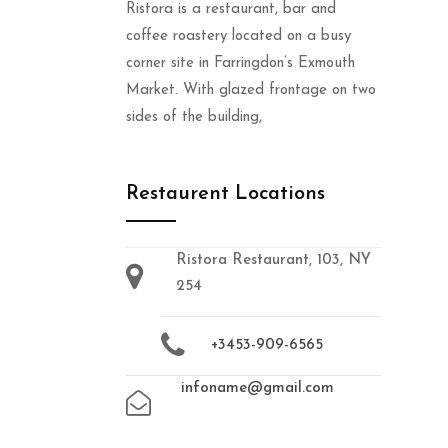
Ristora is a restaurant, bar and
coffee roastery located on a busy
corner site in Farringdon’s Exmouth
Market. With glazed frontage on two
sides of the building,
Restaurent Locations
Ristora Restaurant, 103, NY
254
+3453-909-6565
infoname@gmail.com