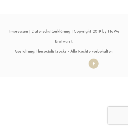
Impressum
|
Datenschutzerklärung
| Copyright 2019 by HoWe
Bratwurst.
Gestaltung:
thesocialist.rocks
- Alle Rechte vorbehalten.